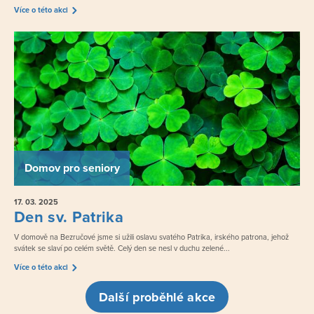
Více o této akci
Domov pro seniory
17. 03.
2025
Den sv. Patrika
V domově na Bezručové jsme si užili oslavu svatého Patrika, irského patrona, jehož
svátek se slaví po celém světě. Celý den se nesl v duchu zelené...
Více o této akci
Další proběhlé akce