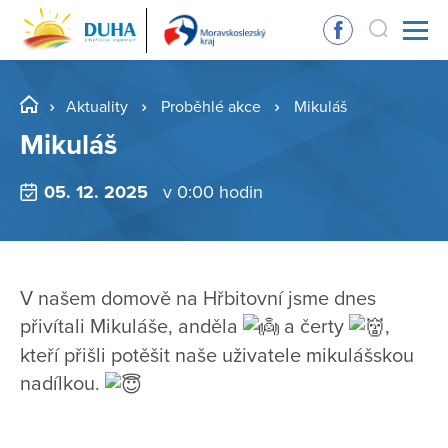
Aktuality
Proběhlé akce
Mikuláš
Mikuláš
05. 12. 2025
v 0:00 hodin
V našem domově na Hřbitovní jsme dnes
přivítali Mikuláše, anděla
a čerty
,
kteří přišli potěšit naše uživatele mikulášskou
nadílkou.