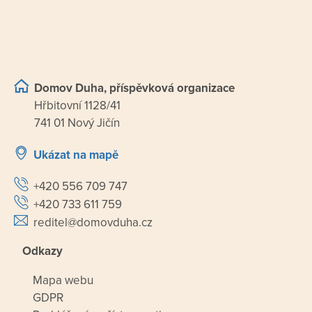
Domov Duha, příspěvková organizace
Hřbitovní 1128/41
741 01 Nový Jičín
Ukázat na mapě
+420 556 709 747
+420 733 611 759
reditel@domovduha.cz
Odkazy
Mapa webu
GDPR