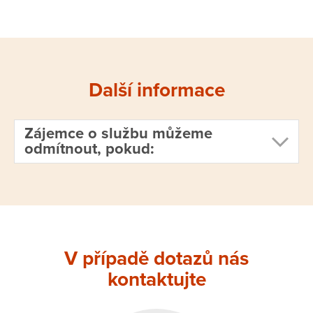
Další informace
Zájemce o službu můžeme
odmítnout, pokud:
V případě dotazů nás
zdravotní stav osoby vyžaduje poskytnutí
kontaktujte
ústavní péče ve zdravotnickém zařízení
osoba není schopna pobytu v zařízení