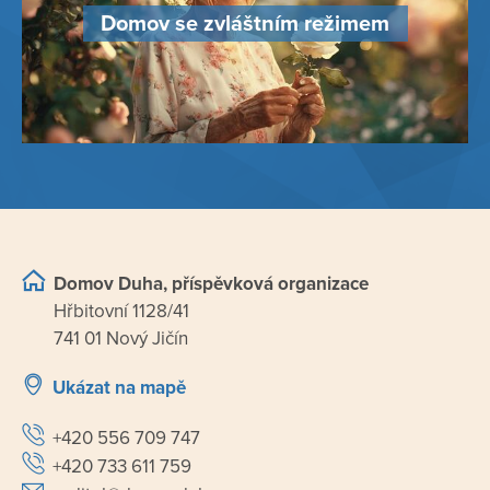
Domov se zvláštním režimem
Domov Duha, příspěvková organizace
Hřbitovní 1128/41
741 01 Nový Jičín
Ukázat na mapě
+420 556 709 747
+420 733 611 759