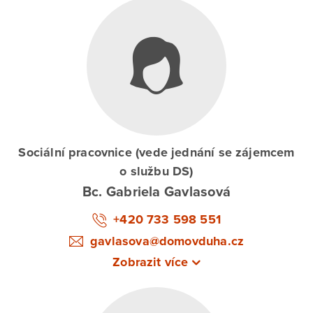
sociální služby z důvodu akutní infekční
nemoci
chování osoby by z důvodu duševní poruchy
závažným způsobem narušovalo soužití
Sociální pracovnice (vede jednání se zájemcem
o službu DS)
Bc. Gabriela Gavlasová
+420 733 598 551
gavlasova@domovduha.cz
Zobrazit více