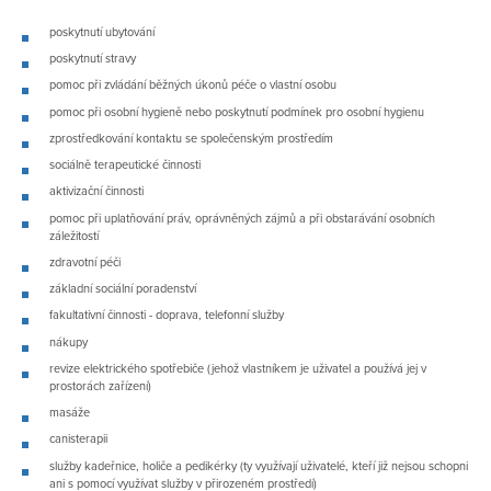
poskytnutí ubytování
poskytnutí stravy
pomoc při zvládání běžných úkonů péče o vlastní osobu
pomoc při osobní hygieně nebo poskytnutí podmínek pro osobní hygienu
zprostředkování kontaktu se společenským prostředím
sociálně terapeutické činnosti
aktivizační činnosti
pomoc při uplatňování práv, oprávněných zájmů a při obstarávání osobních
záležitostí
zdravotní péči
základní sociální poradenství
fakultativní činnosti - doprava, telefonní služby
nákupy
revize elektrického spotřebiče (jehož vlastníkem je uživatel a používá jej v
prostorách zařízení)
masáže
canisterapii
služby kadeřnice, holiče a pedikérky (ty využívají uživatelé, kteří již nejsou schopni
ani s pomocí využívat služby v přirozeném prostředí)