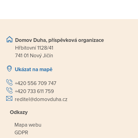
Domov Duha, příspěvková organizace
Hřbitovní 1128/41
741 01 Nový Jičín
Ukázat na mapě
+420 556 709 747
+420 733 611 759
reditel@domovduha.cz
Odkazy
Mapa webu
GDPR