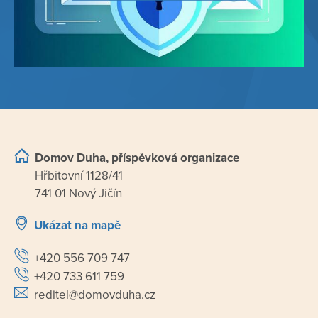
Domov Duha, příspěvková organizace
Hřbitovní 1128/41
741 01 Nový Jičín
Ukázat na mapě
+420 556 709 747
+420 733 611 759
reditel@domovduha.cz